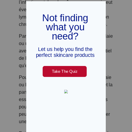
l'infection, et dans la même zone, ce qui peut
éventuellement endommager le système
lymphatique et provoquer une inflammation
chronique dans les jambes ou les bras (4).
Par conséquent, si vous rencontrez une plaie
ou une rupture de la peau, surtout si vous
avez déjà souffert de cellulite, il est essentiel
de la soigner immédiatement pour éviter
qu'elle ne s'infecte.
Pour ce faire, il faut notamment laver la plaie
ou la blessure avec de l'eau et du savon et la
panser immédiatement. Il est également
essentiel de nettoyer la zone tous les jours
pour aider à éliminer les bactéries qui
peuvent pénétrer dans la peau et provoquer
une cellulite.