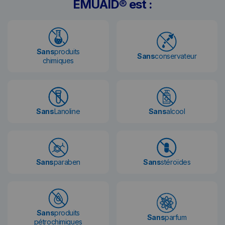
EMUAID® est :
Sans
produits
Sans
conservateur
chimiques
Sans
Lanoline
Sans
alcool
Sans
paraben
Sans
stéroïdes
Sans
produits
Sans
parfum
pétrochimiques