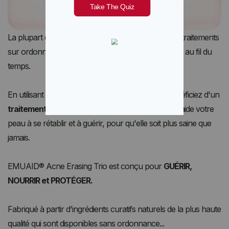
La plupart des traitements contre l'acné, même les traitements
sur ordonnance, peuvent endommager votre peau au fil du
temps.
En utilisant EMUAID® Acne Erasing Trio, vous bénéficiez d'un
traitement doux mais efficace contre l'acné
qui aide votre
peau à se rétablir et à guérir, pour qu'elle soit plus saine que
jamais.
EMUAID® Acne Erasing Trio est conçu pour
GUÉRIR,
NOURRIR et PROTÉGER.
Fabriqué à partir d'ingrédients curatifs naturels de la plus haute
qualité qui sont disponibles sans ordonnance...