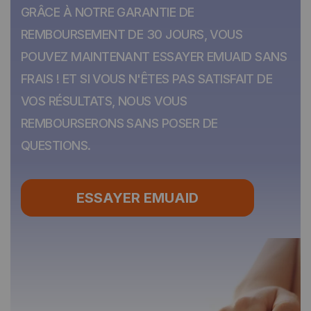
GRÂCE À NOTRE GARANTIE DE
REMBOURSEMENT DE 30 JOURS, VOUS
POUVEZ MAINTENANT ESSAYER EMUAID SANS
FRAIS ! ET SI VOUS N'ÊTES PAS SATISFAIT DE
VOS RÉSULTATS, NOUS VOUS
REMBOURSERONS SANS POSER DE
QUESTIONS.
ESSAYER EMUAID