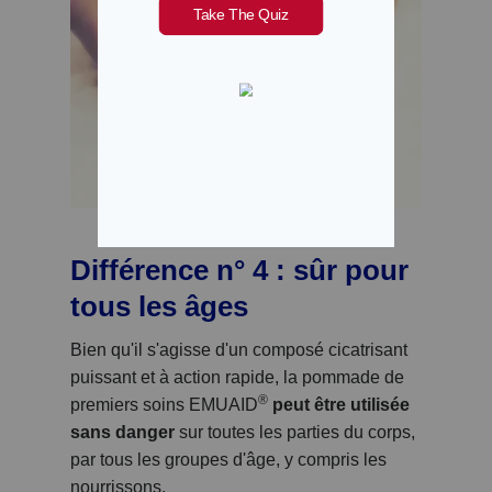
Différence n° 4 : sûr pour
tous les âges
Bien qu'il s'agisse d'un composé cicatrisant
puissant et à action rapide, la pommade de
®
premiers soins EMUAID
peut être utilisée
sans danger
sur toutes les parties du corps,
par tous les groupes d'âge, y compris les
nourrissons.