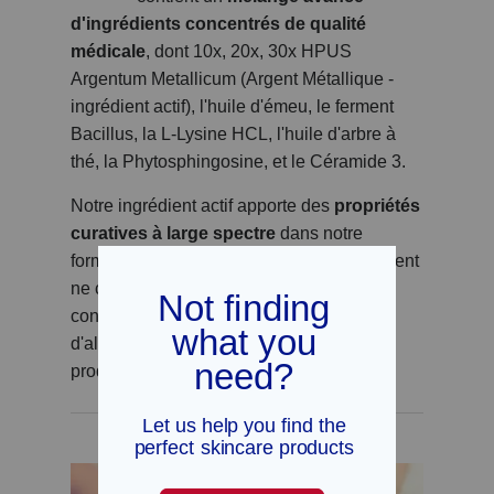
d'ingrédients concentrés de qualité
médicale
, dont 10x, 20x, 30x HPUS
Argentum Metallicum (Argent Métallique -
ingrédient actif), l'huile d'émeu, le ferment
Bacillus, la L-Lysine HCL, l'huile d'arbre à
thé, la Phytosphingosine, et le Céramide 3.
Notre ingrédient actif apporte des
propriétés
curatives à large spectre
dans notre
®
formule unique. EMUAID
First Aid Ointment
ne contient pas de produits chimiques, de
conservateurs artificiels, de lanoline,
d'alcool, de parabènes, de stéroïdes, de
produits pétrochimiques ou de parfum.